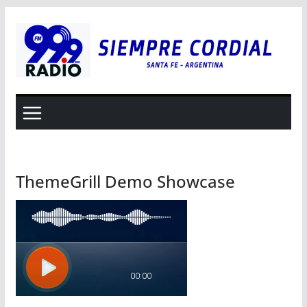
Saltar
al
contenido
ThemeGrill Demo Showcase