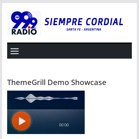
Saltar
al
contenido
ThemeGrill Demo Showcase