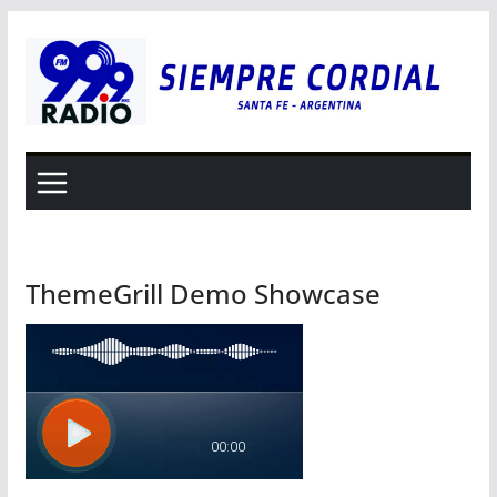
Saltar
al
contenido
ThemeGrill Demo Showcase