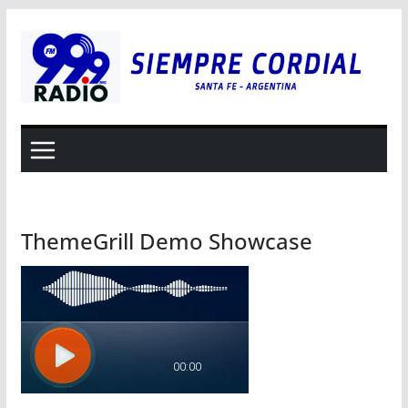
Saltar
al
contenido
ThemeGrill Demo Showcase