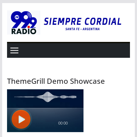
Saltar
al
contenido
ThemeGrill Demo Showcase