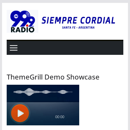
Saltar
al
contenido
ThemeGrill Demo Showcase