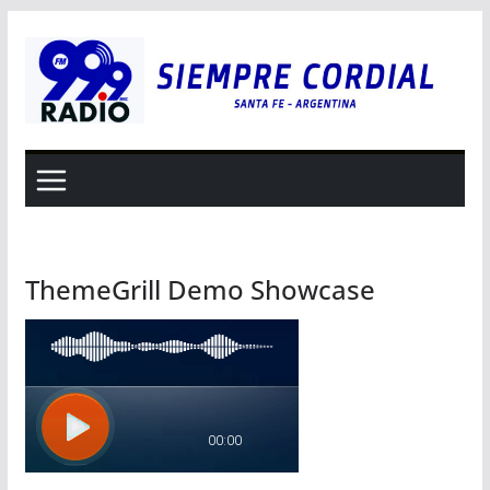
Saltar
al
contenido
ThemeGrill Demo Showcase