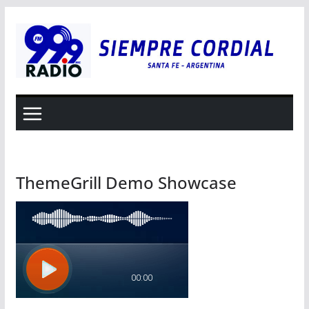
Saltar
al
contenido
ThemeGrill Demo Showcase