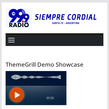
Saltar
al
contenido
ThemeGrill Demo Showcase