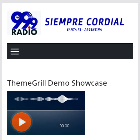
Saltar
al
contenido
ThemeGrill Demo Showcase