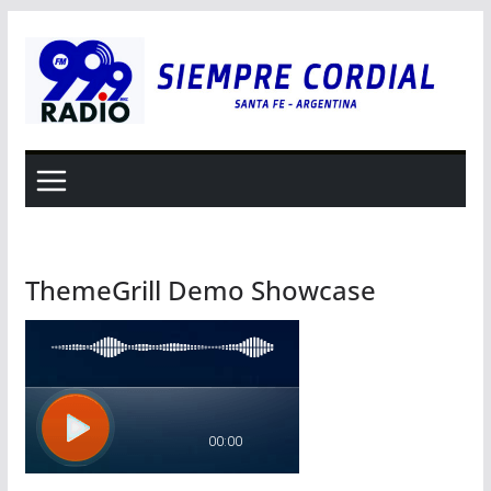
Saltar
al
contenido
ThemeGrill Demo Showcase