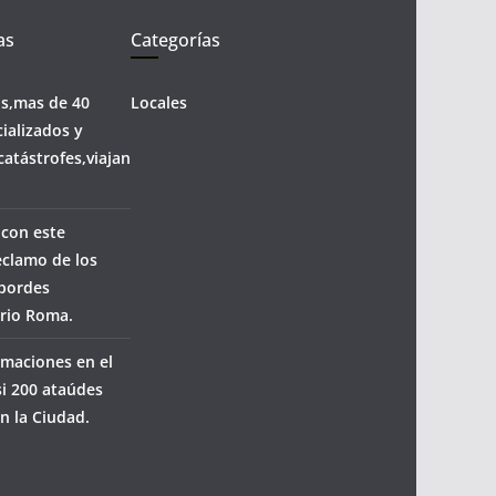
as
Categorías
os,mas de 40
Locales
ializados y
catástrofes,viajan
 con este
eclamo de los
sbordes
rrio Roma.
maciones en el
i 200 ataúdes
n la Ciudad.