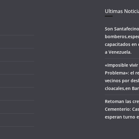
Ultimas Notici
Son Santafecin
bomberos,espec
capacitados en 
a Venezuela.
«Imposible vivir
Problema»: el r
vecinos por de
cloacales,en Ba
Retoman las cre
Cementerio: Cas
esperan turno e