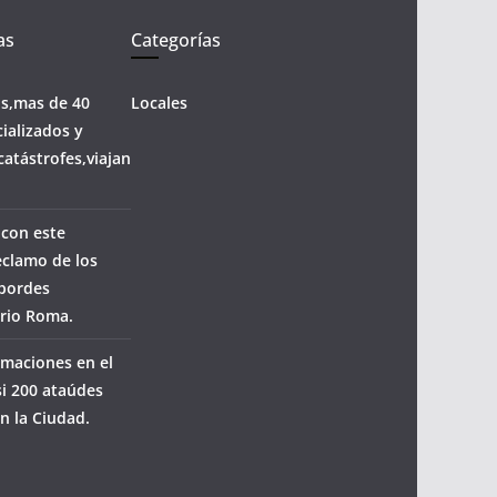
as
Categorías
os,mas de 40
Locales
ializados y
catástrofes,viajan
 con este
eclamo de los
sbordes
rrio Roma.
maciones en el
i 200 ataúdes
n la Ciudad.