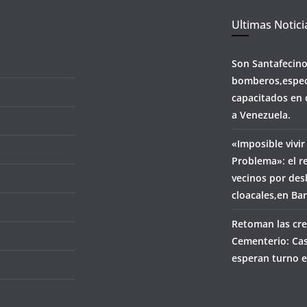
Ultimas Notici
Son Santafecin
bomberos,espec
capacitados en 
a Venezuela.
«Imposible vivir
Problema»: el r
vecinos por de
cloacales,en Ba
Retoman las cre
Cementerio: Cas
esperan turno e