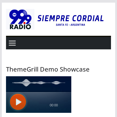
Saltar
al
contenido
ThemeGrill Demo Showcase