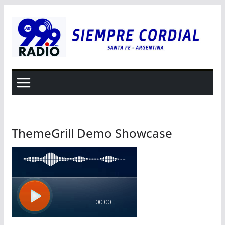
Saltar
al
contenido
ThemeGrill Demo Showcase