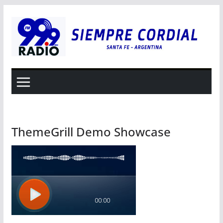
Saltar
al
contenido
ThemeGrill Demo Showcase