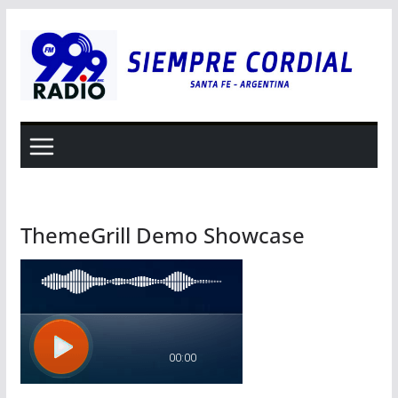
Saltar
al
contenido
ThemeGrill Demo Showcase