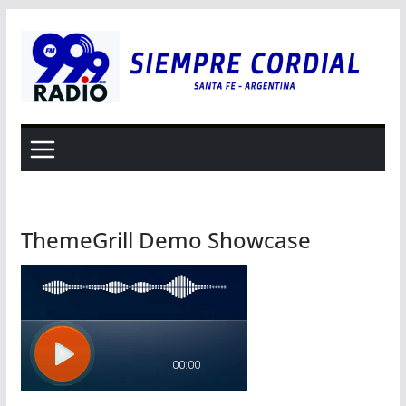
Saltar
al
contenido
ThemeGrill Demo Showcase