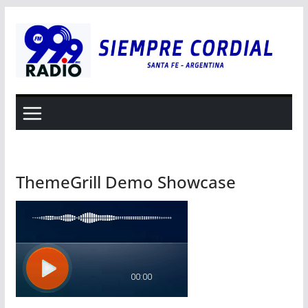
Saltar
al
contenido
ThemeGrill Demo Showcase