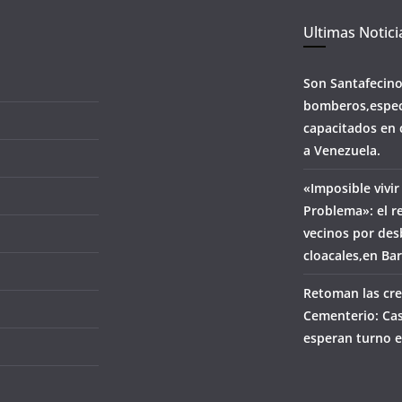
Ultimas Notici
Son Santafecin
bomberos,espec
capacitados en 
a Venezuela.
«Imposible vivir
Problema»: el r
vecinos por de
cloacales,en Ba
Retoman las cre
Cementerio: Cas
esperan turno e