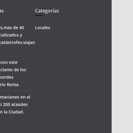
as
Categorías
os,mas de 40
Locales
ializados y
catástrofes,viajan
 con este
eclamo de los
sbordes
rrio Roma.
maciones en el
i 200 ataúdes
n la Ciudad.