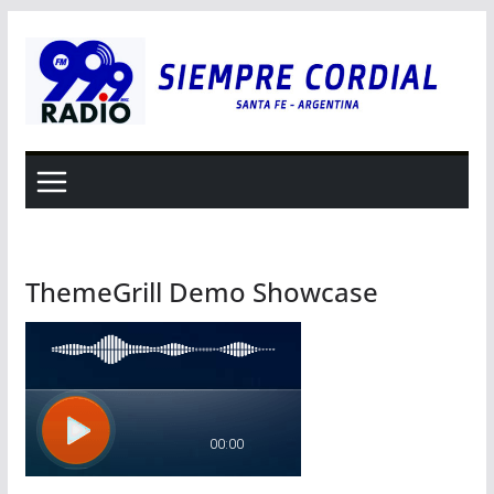
Saltar
al
contenido
ThemeGrill Demo Showcase