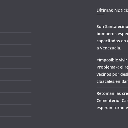
Ultimas Notici
Son Santafecin
bomberos,espec
capacitados en 
a Venezuela.
«Imposible vivir
Problema»: el r
vecinos por de
cloacales,en Ba
Retoman las cre
Cementerio: Cas
esperan turno e