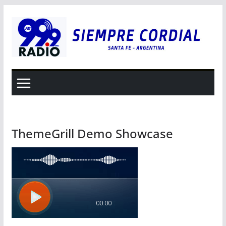
Saltar
al
contenido
ThemeGrill Demo Showcase