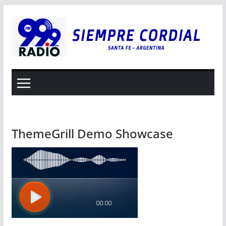
Saltar
al
contenido
ThemeGrill Demo Showcase